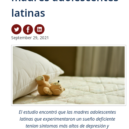
latinas
Student & Alumni Success
Yosemite
En Español
September 29, 2021
Research
Arts & Culture
Big Data
Environment
History & Heritage
Management & Technology
El estudio encontró que las madres adolescentes
latinas que experimentaron un sueño deficiente
Materials & Matter
tenían síntomas más altos de depresión y